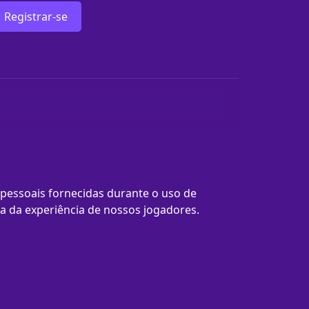
Registrar-se
 pessoais fornecidas durante o uso de
ua da experiência de nossos jogadores.