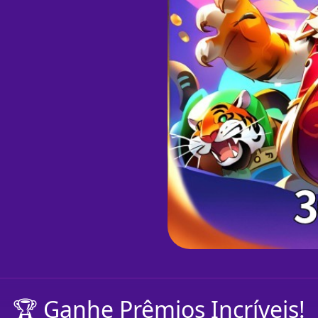
🏆 Ganhe Prêmios Incríveis!