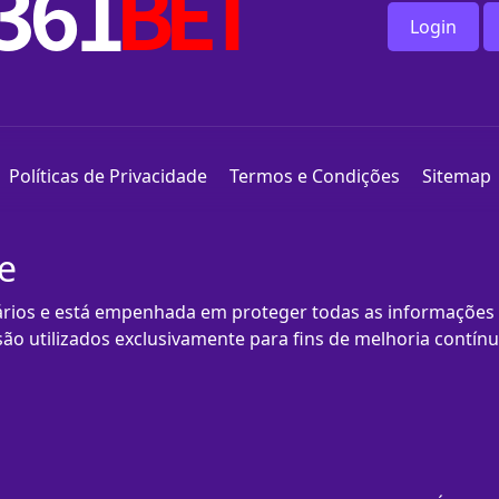
Login
Políticas de Privacidade
Termos e Condições
Sitemap
de
uários e está empenhada em proteger todas as informações
ão utilizados exclusivamente para fins de melhoria contín