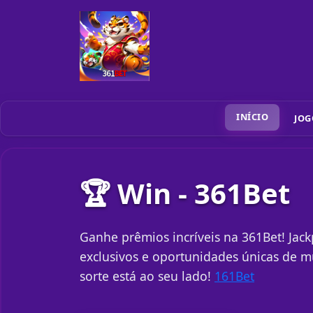
INÍCIO
JOG
🏆 Win - 361Bet
Ganhe prêmios incríveis na 361Bet! Jac
exclusivos e oportunidades únicas de mu
sorte está ao seu lado!
161Bet