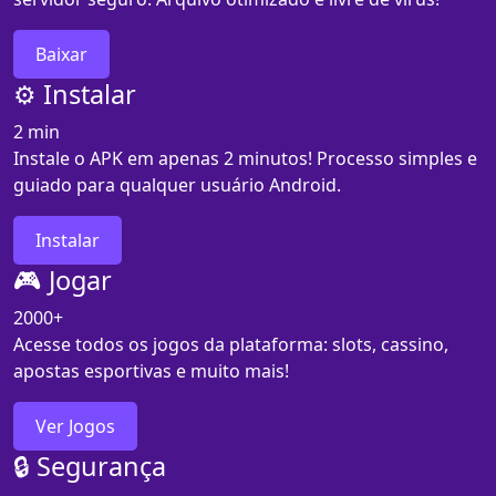
Baixar
⚙️ Instalar
2 min
Instale o APK em apenas 2 minutos! Processo simples e
guiado para qualquer usuário Android.
Instalar
🎮 Jogar
2000+
Acesse todos os jogos da plataforma: slots, cassino,
apostas esportivas e muito mais!
Ver Jogos
🔒 Segurança