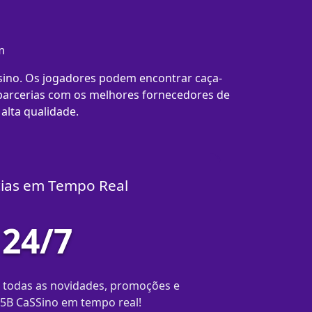
m
sino. Os jogadores podem encontrar caça-
 parcerias com os melhores fornecedores de
alta qualidade.
cias em Tempo Real
24/7
e todas as novidades, promoções e
95B CaSSino em tempo real!