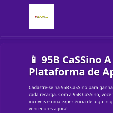
📱 95B CaSSino A
Plataforma de A
Cadastre-se na 95B CaSSino para ganha
cada recarga. Com a 95B CaSSino, você
incríveis e uma experiência de jogo inig
vencedores agora!