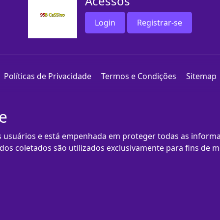
Acessos
Login
Registrar-se
Políticas de Privacidade
Termos e Condições
Sitemap
de
us usuários e está empenhada em proteger todas as inform
os coletados são utilizados exclusivamente para fins de m