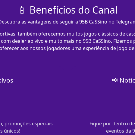
📱 Benefícios do Canal
Descubra as vantagens de seguir a 95B CaSSino no Telegra
ortivas, também oferecemos muitos jogos clássicos de cas
os com dealer ao vivo e muito mais no 95B CaSSino. Fizemos
oferecer aos nossos jogadores uma experiência de jogo de 
sivos
📢 Notí
m, promoções especiais
Fique por dentro d
s únicos!
eventos da 