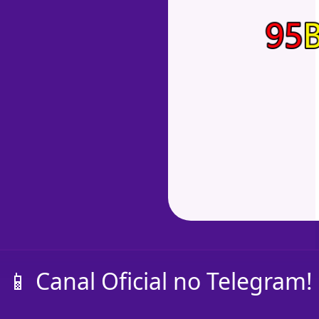
📱 Canal Oficial no Telegram!