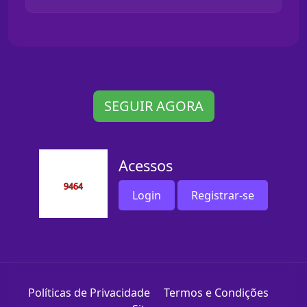
SEGUIR AGORA
Acessos
Login
Registrar-se
Políticas de Privacidade
Termos e Condições