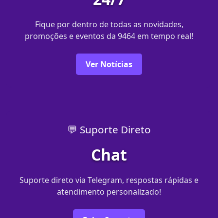
Fique por dentro de todas as novidades,
promoções e eventos da 9464 em tempo real!
Ver Notícias
💬 Suporte Direto
Chat
Suporte direto via Telegram, respostas rápidas e
atendimento personalizado!