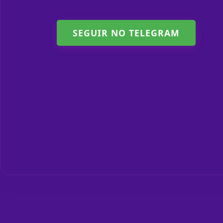
SEGUIR NO TELEGRAM