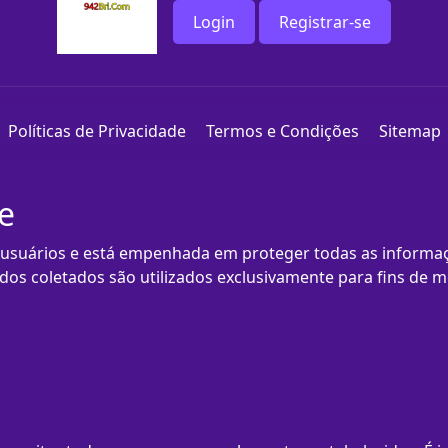
Login
Registrar-se
Políticas de Privacidade
Termos e Condições
Sitemap
de
s usuários e está empenhada em proteger todas as informa
os coletados são utilizados exclusivamente para fins de m