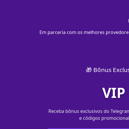
Em parceria com os melhores provedores,
🎁 Bônus Exclu
VIP
Receba bônus exclusivos do Telegra
e códigos promocionai