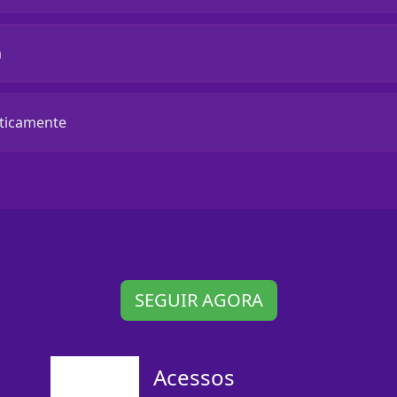
a
aticamente
SEGUIR AGORA
Acessos