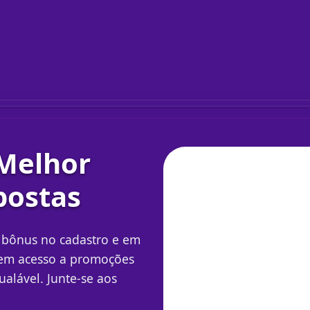
 Melhor
postas
 bônus no cadastro e em
tem acesso a promoções
ualável. Junte-se aos