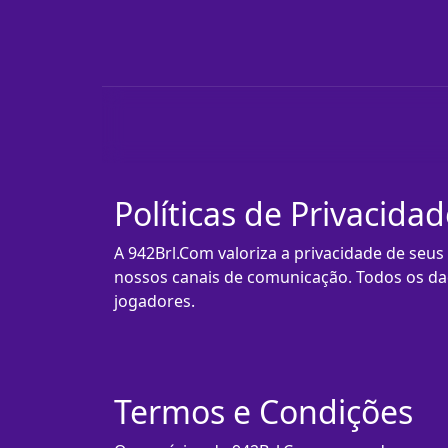
Políticas de Privacida
A 942Brl.Com valoriza a privacidade de seu
nossos canais de comunicação. Todos os dad
jogadores.
Termos e Condições