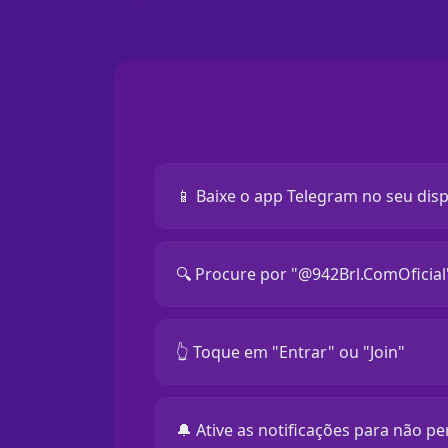
📱 Baixe o app Telegram no seu disp
🔍 Procure por "@942Brl.ComOficial
👆 Toque em "Entrar" ou "Join"
🔔 Ative as notificações para não p