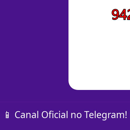
📱 Canal Oficial no Telegram!