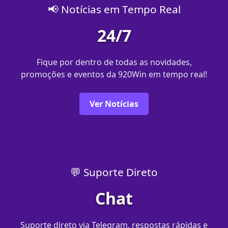
📢 Notícias em Tempo Real
24/7
Fique por dentro de todas as novidades,
promoções e eventos da 920Win em tempo real!
Ver Notícias
💬 Suporte Direto
Chat
Suporte direto via Telegram, respostas rápidas e