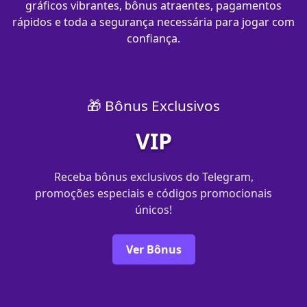
gráficos vibrantes, bônus atraentes, pagamentos
rápidos e toda a segurança necessária para jogar com
confiança.
🎁 Bônus Exclusivos
VIP
Receba bônus exclusivos do Telegram,
promoções especiais e códigos promocionais
únicos!
Ver Bônus