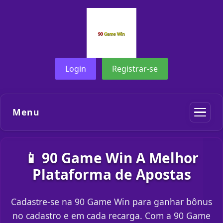
Login
Registrar-se
Menu
📱 90 Game Win A Melhor
Plataforma de Apostas
Cadastre-se na 90 Game Win para ganhar bônus
no cadastro e em cada recarga. Com a 90 Game