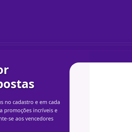
or
postas
s no cadastro e em cada
a promoções incríveis e
unte-se aos vencedores