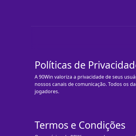
Políticas de Privacida
A 90Win valoriza a privacidade de seus usu
nossos canais de comunicação. Todos os dad
jogadores.
Termos e Condições