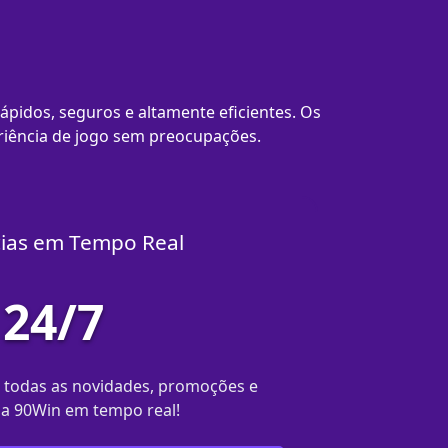
pidos, seguros e altamente eficientes. Os
riência de jogo sem preocupações.
cias em Tempo Real
24/7
e todas as novidades, promoções e
a 90Win em tempo real!