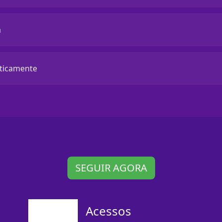
a
aticamente
SEGUIR AGORA
Acessos