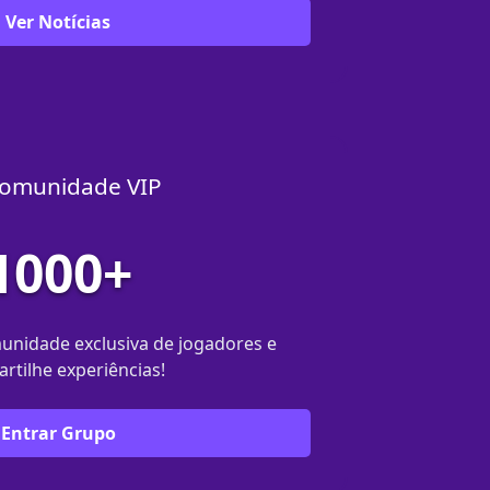
Ver Notícias
Comunidade VIP
1000+
unidade exclusiva de jogadores e
rtilhe experiências!
Entrar Grupo