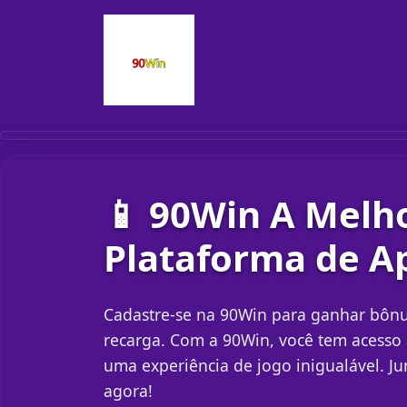
📱 90Win A Melh
Plataforma de A
Cadastre-se na 90Win para ganhar bônu
recarga. Com a 90Win, você tem acesso 
uma experiência de jogo inigualável. J
agora!