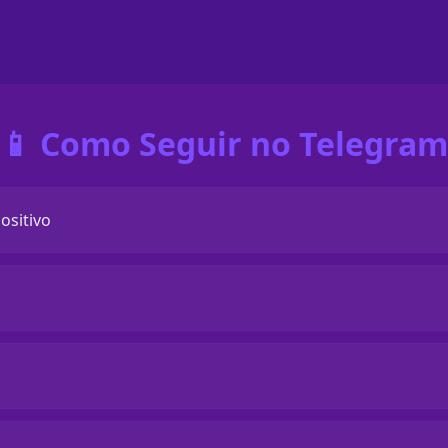
📱 Como Seguir no Telegram
ositivo