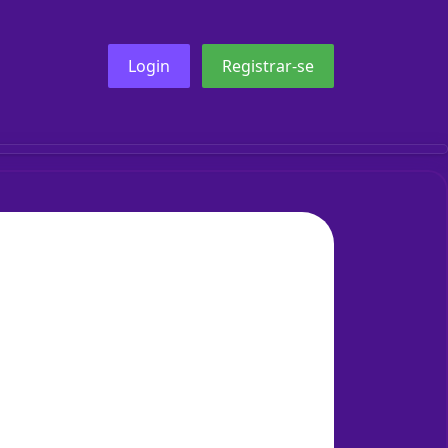
Login
Registrar-se