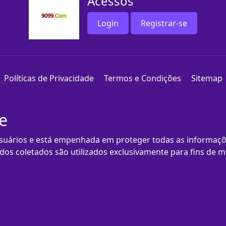
Acessos
Login
Registrar-se
Políticas de Privacidade
Termos e Condições
Sitemap
de
usuários e está empenhada em proteger todas as informaçõ
os coletados são utilizados exclusivamente para fins de m