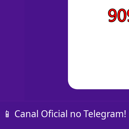
📱 Canal Oficial no Telegram!