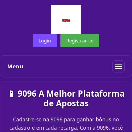
Login
Registrar-se
Menu
📱 9096 A Melhor Plataforma
de Apostas
Cadastre-se na 9096 para ganhar bônus no
cadastro e em cada recarga. Com a 9096, você