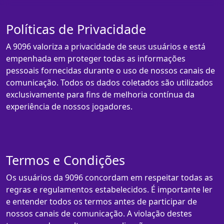
Políticas de Privacidade
A 9096 valoriza a privacidade de seus usuários e está
empenhada em proteger todas as informações
pessoais fornecidas durante o uso de nossos canais de
comunicação. Todos os dados coletados são utilizados
exclusivamente para fins de melhoria contínua da
experiência de nossos jogadores.
Termos e Condições
Os usuários da 9096 concordam em respeitar todas as
regras e regulamentos estabelecidos. É importante ler
e entender todos os termos antes de participar de
nossos canais de comunicação. A violação destes