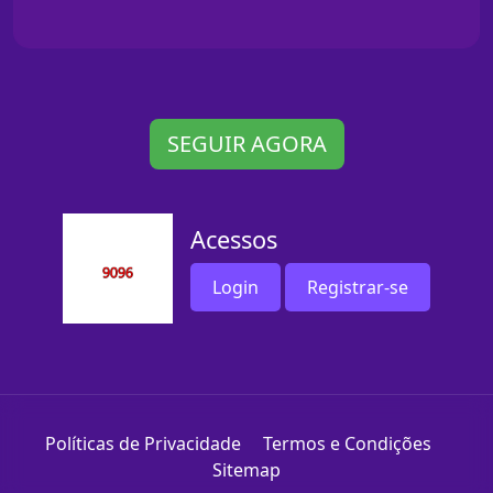
SEGUIR AGORA
Acessos
Login
Registrar-se
Políticas de Privacidade
Termos e Condições
Sitemap