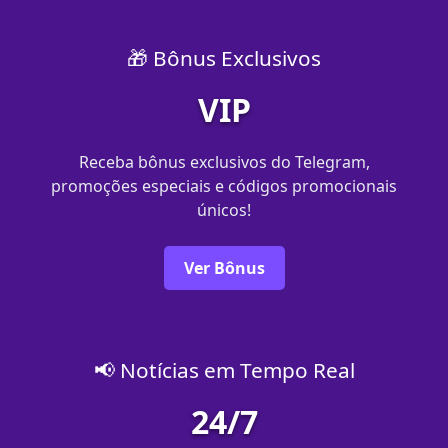
🎁 Bônus Exclusivos
VIP
Receba bônus exclusivos do Telegram,
promoções especiais e códigos promocionais
únicos!
Ver Bônus
📢 Notícias em Tempo Real
24/7