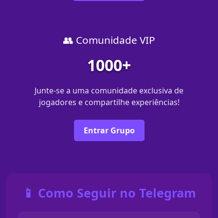
👥 Comunidade VIP
1000+
Junte-se a uma comunidade exclusiva de
jogadores e compartilhe experiências!
Entrar Grupo
📱 Como Seguir no Telegram