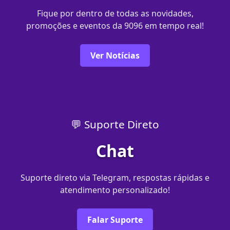
Fique por dentro de todas as novidades,
promoções e eventos da 9096 em tempo real!
Ver Notícias
💬 Suporte Direto
Chat
Suporte direto via Telegram, respostas rápidas e
atendimento personalizado!
Falar Suporte