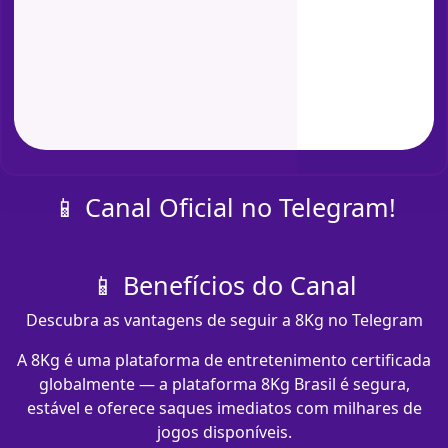
📱 Canal Oficial no Telegram!
📱 Benefícios do Canal
Descubra as vantagens de seguir a 8Kg no Telegram
A 8Kg é uma plataforma de entretenimento certificada
globalmente — a plataforma 8Kg Brasil é segura,
estável e oferece saques imediatos com milhares de
jogos disponíveis.