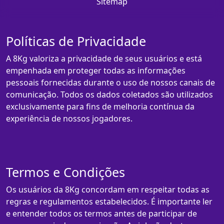
Sitemap
Políticas de Privacidade
A 8Kg valoriza a privacidade de seus usuários e está
empenhada em proteger todas as informações
pessoais fornecidas durante o uso de nossos canais de
comunicação. Todos os dados coletados são utilizados
exclusivamente para fins de melhoria contínua da
experiência de nossos jogadores.
Termos e Condições
Os usuários da 8Kg concordam em respeitar todas as
regras e regulamentos estabelecidos. É importante ler
e entender todos os termos antes de participar de