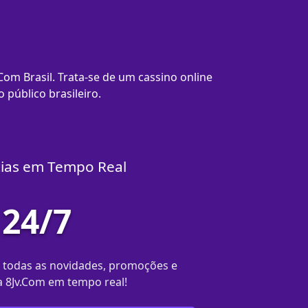
om Brasil. Trata-se de um cassino online
 público brasileiro.
cias em Tempo Real
24/7
e todas as novidades, promoções e
a 8Jv.Com em tempo real!