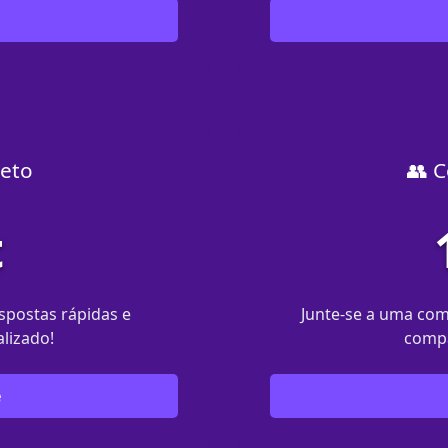
reto
👥 
t
espostas rápidas e
Junte-se a uma com
lizado!
compa
e