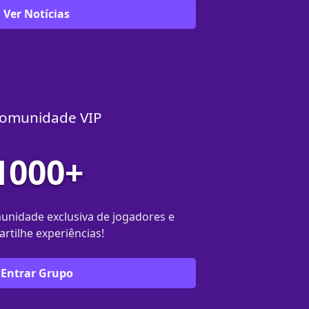
Ver Notícias
Comunidade VIP
1000+
unidade exclusiva de jogadores e
rtilhe experiências!
Entrar Grupo