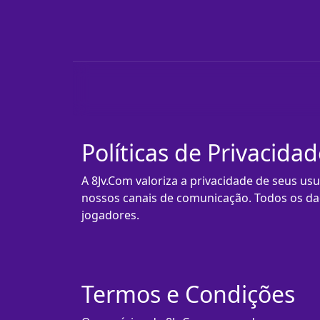
Políticas de Privacida
A 8Jv.Com valoriza a privacidade de seus u
nossos canais de comunicação. Todos os dad
jogadores.
Termos e Condições