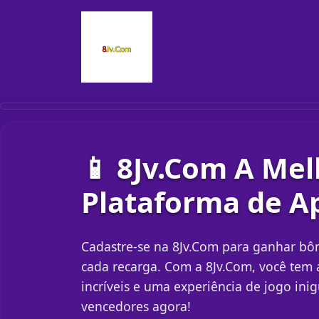
📱 8Jv.Com A Mel
Plataforma de A
Cadastre-se na 8Jv.Com para ganhar bô
cada recarga. Com a 8Jv.Com, você tem
incríveis e uma experiência de jogo inig
vencedores agora!