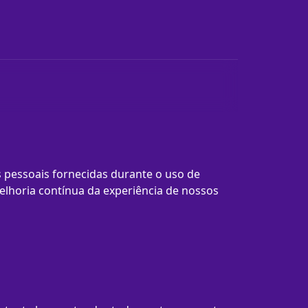
 pessoais fornecidas durante o uso de
elhoria contínua da experiência de nossos