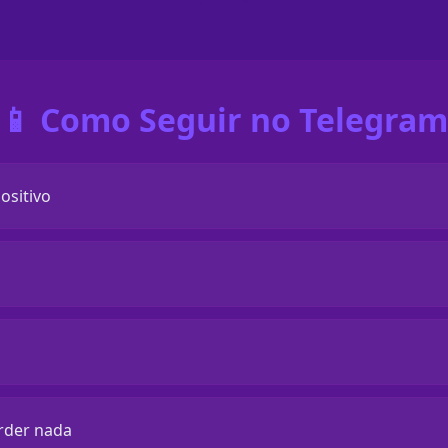
📱 Como Seguir no Telegram
ositivo
erder nada