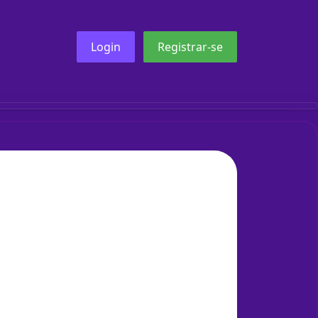
Login
Registrar-se