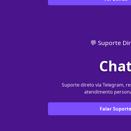
💬 Suporte Di
Cha
Suporte direto via Telegram, r
atendimento persona
Falar Suport