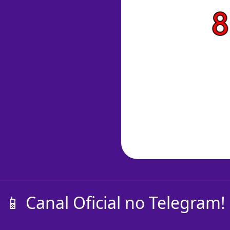
📱 Canal Oficial no Telegram!