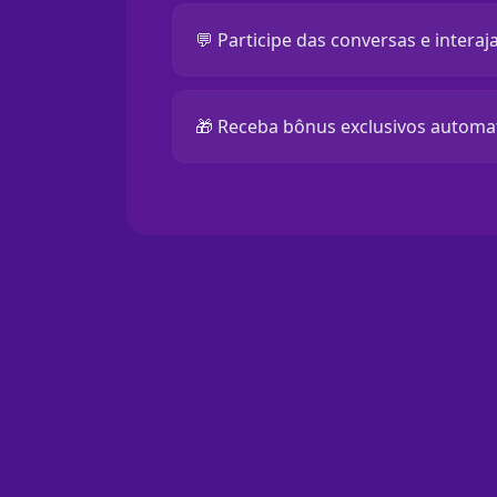
💬 Participe das conversas e interaj
🎁 Receba bônus exclusivos autom