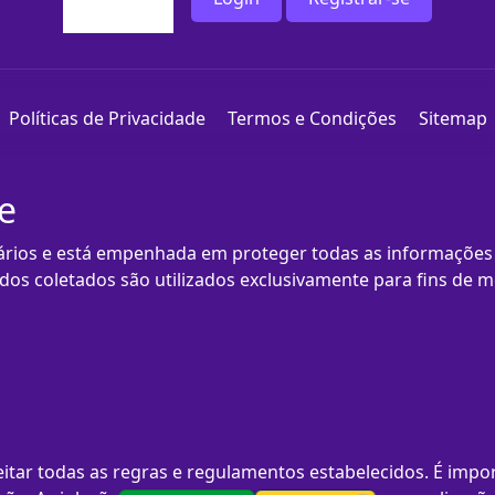
Políticas de Privacidade
Termos e Condições
Sitemap
de
suários e está empenhada em proteger todas as informações
os coletados são utilizados exclusivamente para fins de m
tar todas as regras e regulamentos estabelecidos. É impor