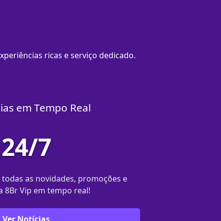
xperiências ricas e serviço dedicado.
cias em Tempo Real
24/7
e todas as novidades, promoções e
a 8Br Vip em tempo real!
Ver Notícias