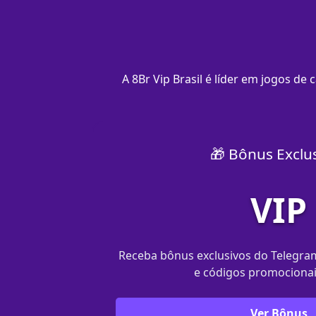
A 8Br Vip Brasil é líder em jogos de
🎁 Bônus Exclu
VIP
Receba bônus exclusivos do Telegra
e códigos promocionai
Ver Bônus