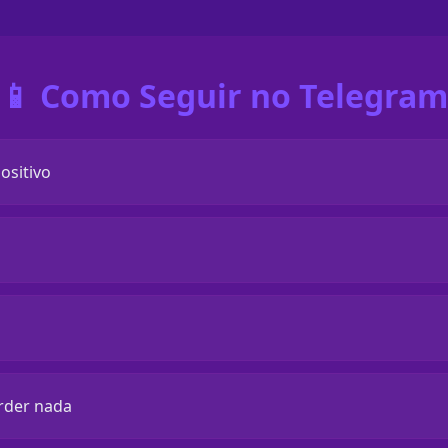
📱 Como Seguir no Telegram
ositivo
erder nada