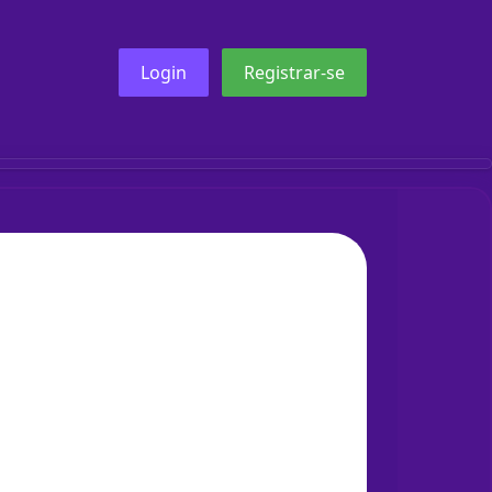
Login
Registrar-se