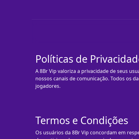
Políticas de Privacida
A 8Br Vip valoriza a privacidade de seus u
nossos canais de comunicação. Todos os dad
jogadores.
Termos e Condições
Os usuários da 8Br Vip concordam em respei