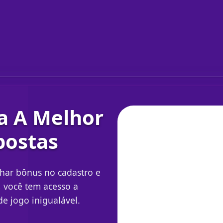
a A Melhor
postas
har bônus no cadastro e
 você tem acesso a
e jogo inigualável.