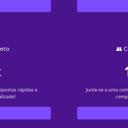
reto
👥 
t
espostas rápidas e
Junte-se a uma com
lizado!
compa
e