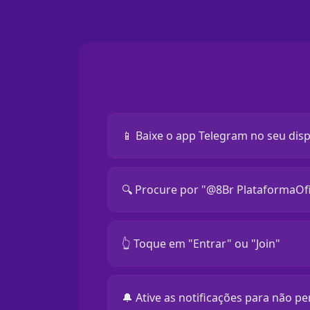
📱 Baixe o app Telegram no seu disp
🔍 Procure por "@8Br PlataformaOfi
👆 Toque em "Entrar" ou "Join"
🔔 Ative as notificações para não p