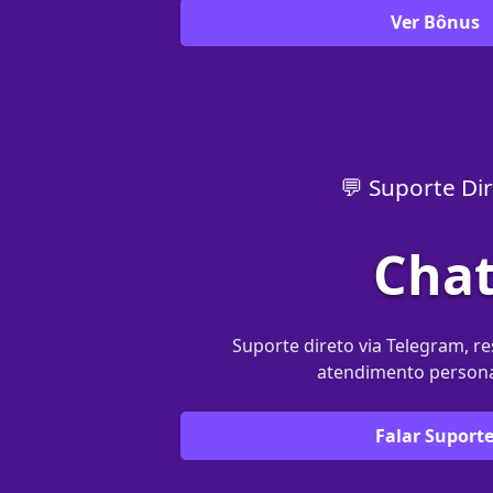
Ver Bônus
💬 Suporte Di
Cha
Suporte direto via Telegram, r
atendimento persona
Falar Suport