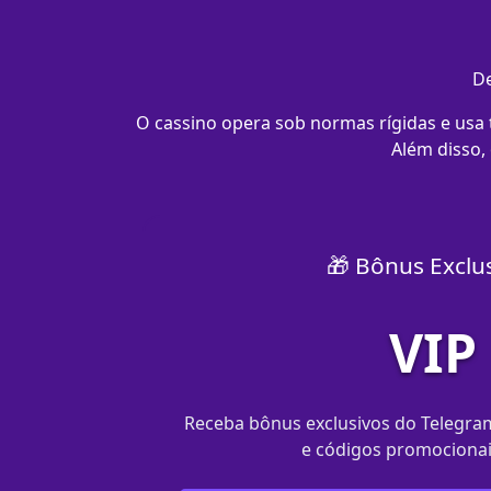
De
O cassino opera sob normas rígidas e usa 
Além disso,
🎁 Bônus Exclu
VIP
Receba bônus exclusivos do Telegra
e códigos promocionai