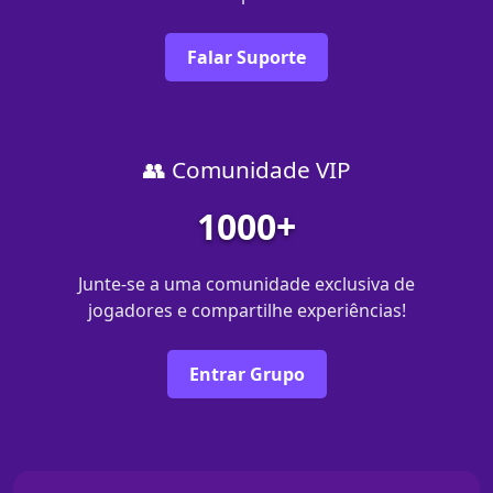
Falar Suporte
👥 Comunidade VIP
1000+
Junte-se a uma comunidade exclusiva de
jogadores e compartilhe experiências!
Entrar Grupo