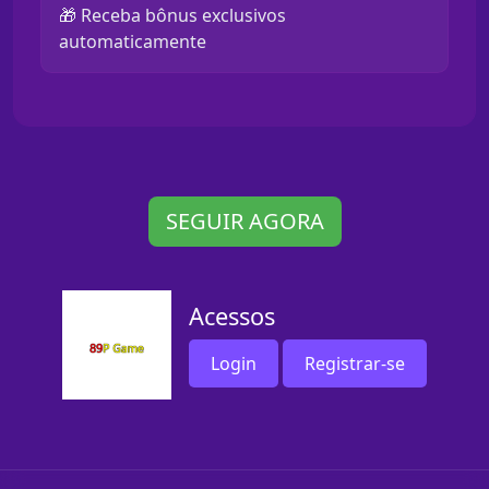
🎁 Receba bônus exclusivos
automaticamente
SEGUIR AGORA
Acessos
Login
Registrar-se