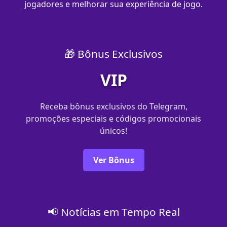
jogadores e melhorar sua experiência de jogo.
🎁 Bônus Exclusivos
VIP
Receba bônus exclusivos do Telegram,
promoções especiais e códigos promocionais
únicos!
Ver Bônus
📢 Notícias em Tempo Real