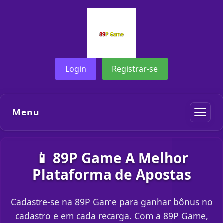
Login
Registrar-se
Menu
📱 89P Game A Melhor
Plataforma de Apostas
Cadastre-se na 89P Game para ganhar bônus no
cadastro e em cada recarga. Com a 89P Game,