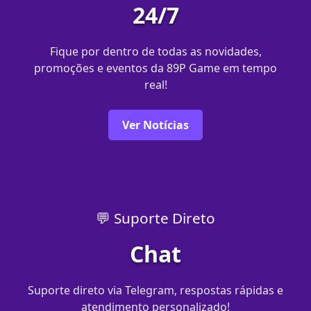
24/7
Fique por dentro de todas as novidades,
promoções e eventos da 89P Game em tempo
real!
Ver Notícias
💬 Suporte Direto
Chat
Suporte direto via Telegram, respostas rápidas e
atendimento personalizado!