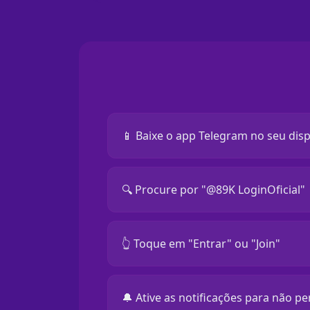
📱 Baixe o app Telegram no seu disp
🔍 Procure por "@89K LoginOficial"
👆 Toque em "Entrar" ou "Join"
🔔 Ative as notificações para não p