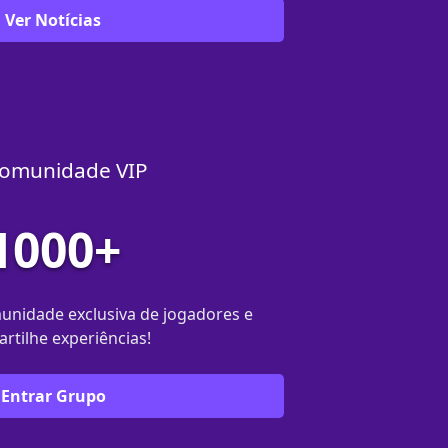
Ver Notícias
Comunidade VIP
1000+
unidade exclusiva de jogadores e
rtilhe experiências!
Entrar Grupo