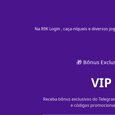
Na 89K Login , caça-níqueis e diversos 
🎁 Bônus Exclu
VIP
Receba bônus exclusivos do Telegra
e códigos promocionai