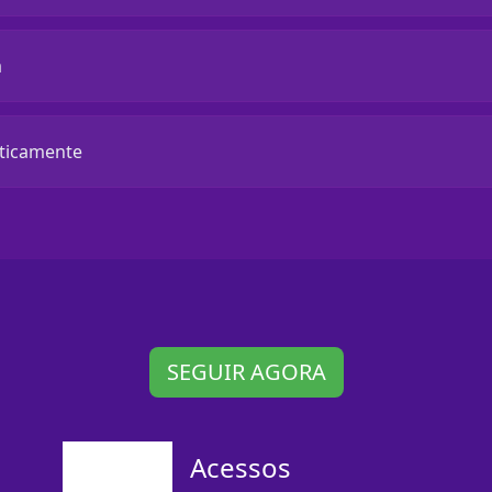
a
aticamente
SEGUIR AGORA
Acessos