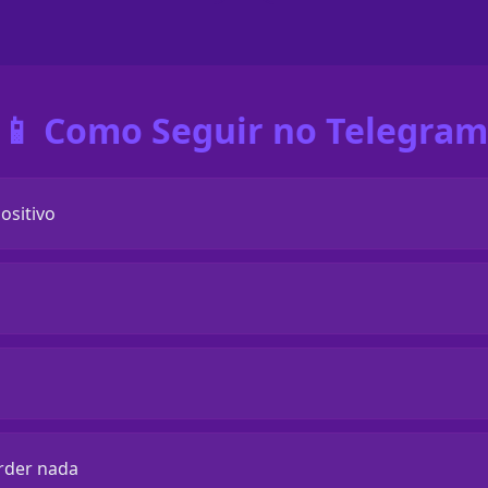
📱 Como Seguir no Telegram
ositivo
erder nada