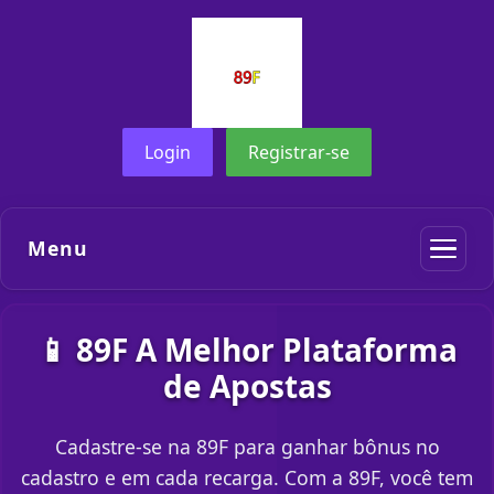
Login
Registrar-se
Menu
📱 89F A Melhor Plataforma
de Apostas
Cadastre-se na 89F para ganhar bônus no
cadastro e em cada recarga. Com a 89F, você tem