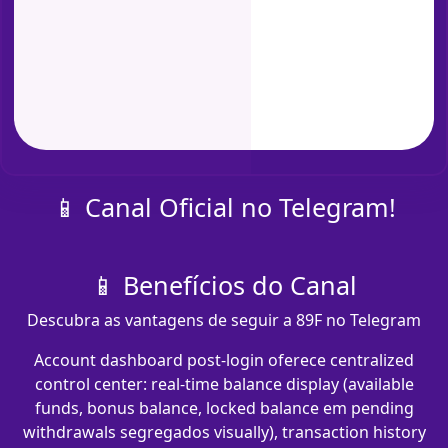
📱 Canal Oficial no Telegram!
📱 Benefícios do Canal
Descubra as vantagens de seguir a 89F no Telegram
Account dashboard post-login oferece centralized
control center: real-time balance display (available
funds, bonus balance, locked balance em pending
withdrawals segregados visually), transaction history