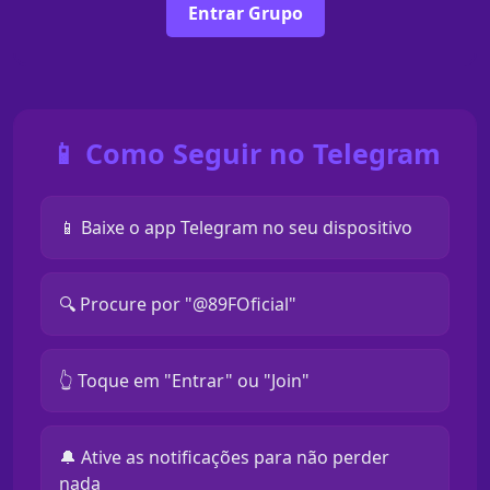
Entrar Grupo
📱 Como Seguir no Telegram
📱 Baixe o app Telegram no seu dispositivo
🔍 Procure por "@89FOficial"
👆 Toque em "Entrar" ou "Join"
🔔 Ative as notificações para não perder
nada