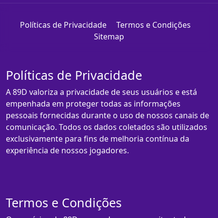
Políticas de Privacidade
Termos e Condições
Sitemap
Políticas de Privacidade
A 89D valoriza a privacidade de seus usuários e está
empenhada em proteger todas as informações
pessoais fornecidas durante o uso de nossos canais de
comunicação. Todos os dados coletados são utilizados
exclusivamente para fins de melhoria contínua da
experiência de nossos jogadores.
Termos e Condições