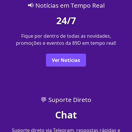
📢 Notícias em Tempo Real
24/7
Fique por dentro de todas as novidades,
promoções e eventos da 89D em tempo real!
Ver Notícias
💬 Suporte Direto
Chat
Suporte direto via Telegram, respostas rápidas e