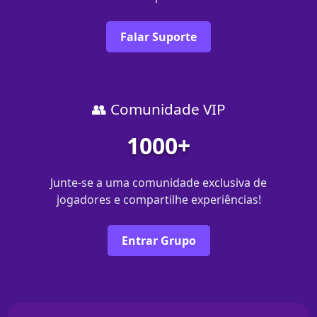
Falar Suporte
👥 Comunidade VIP
1000+
Junte-se a uma comunidade exclusiva de
jogadores e compartilhe experiências!
Entrar Grupo