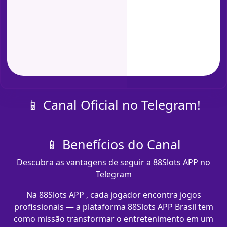
📱 Canal Oficial no Telegram!
📱 Benefícios do Canal
Descubra as vantagens de seguir a 88Slots APP no
Telegram
Na 88Slots APP , cada jogador encontra jogos
profissionais — a plataforma 88Slots APP Brasil tem
como missão transformar o entretenimento em um