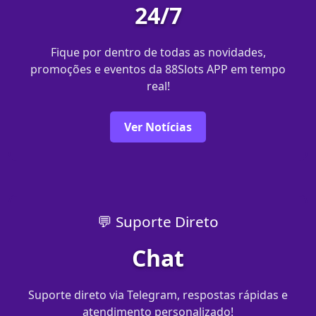
24/7
Fique por dentro de todas as novidades,
promoções e eventos da 88Slots APP em tempo
real!
Ver Notícias
💬 Suporte Direto
Chat
Suporte direto via Telegram, respostas rápidas e
atendimento personalizado!