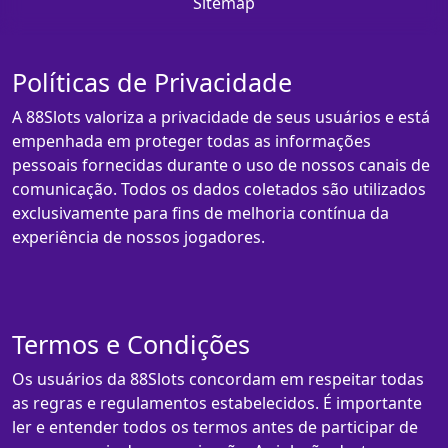
Sitemap
Políticas de Privacidade
A 88Slots valoriza a privacidade de seus usuários e está
empenhada em proteger todas as informações
pessoais fornecidas durante o uso de nossos canais de
comunicação. Todos os dados coletados são utilizados
exclusivamente para fins de melhoria contínua da
experiência de nossos jogadores.
Termos e Condições
Os usuários da 88Slots concordam em respeitar todas
as regras e regulamentos estabelecidos. É importante
ler e entender todos os termos antes de participar de