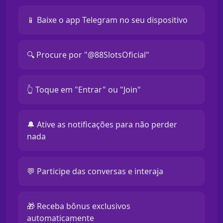
📱 Baixe o app Telegram no seu dispositivo
🔍 Procure por "@88SlotsOficial"
👆 Toque em "Entrar" ou "Join"
🔔 Ative as notificações para não perder
nada
💬 Participe das conversas e interaja
🎁 Receba bônus exclusivos
automaticamente