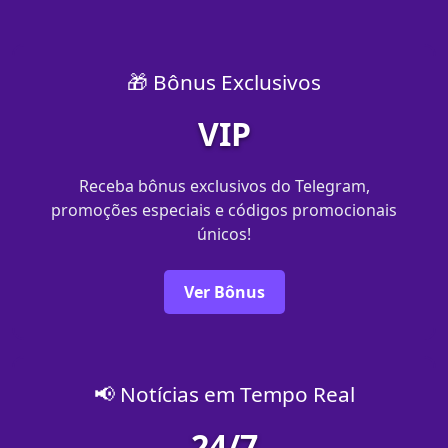
🎁 Bônus Exclusivos
VIP
Receba bônus exclusivos do Telegram,
promoções especiais e códigos promocionais
únicos!
Ver Bônus
📢 Notícias em Tempo Real
24/7