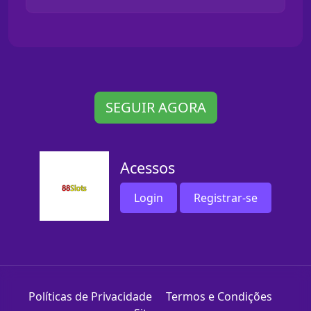
SEGUIR AGORA
Acessos
Login
Registrar-se
Políticas de Privacidade
Termos e Condições