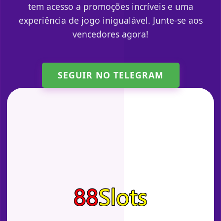
tem acesso a promoções incríveis e uma
experiência de jogo inigualável. Junte-se aos
vencedores agora!
SEGUIR NO TELEGRAM