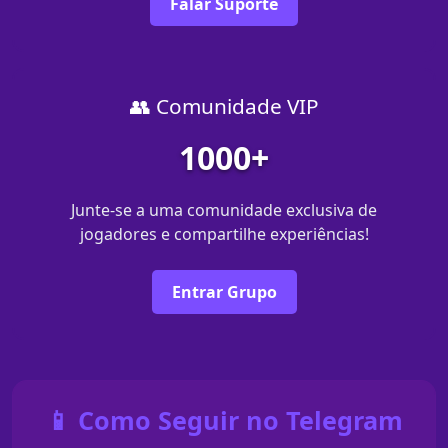
Falar Suporte
👥 Comunidade VIP
1000+
Junte-se a uma comunidade exclusiva de
jogadores e compartilhe experiências!
Entrar Grupo
📱 Como Seguir no Telegram