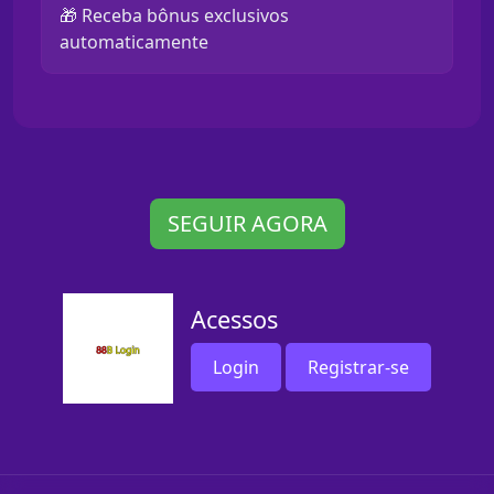
🎁 Receba bônus exclusivos
automaticamente
SEGUIR AGORA
Acessos
Login
Registrar-se