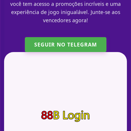
você tem acesso a promoções incríveis e uma
experiência de jogo inigualável. Junte-se aos
vencedores agora!
SEGUIR NO TELEGRAM