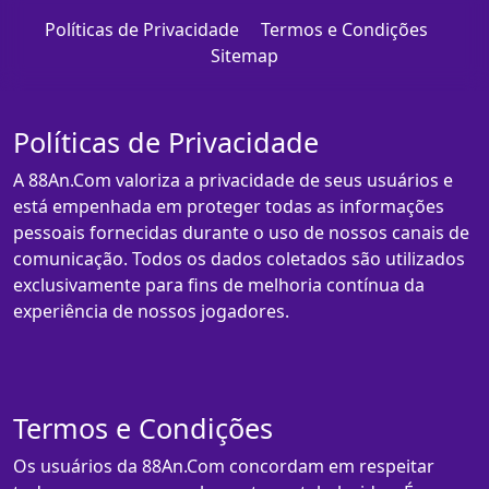
Políticas de Privacidade
Termos e Condições
Sitemap
Políticas de Privacidade
A 88An.Com valoriza a privacidade de seus usuários e
está empenhada em proteger todas as informações
pessoais fornecidas durante o uso de nossos canais de
comunicação. Todos os dados coletados são utilizados
exclusivamente para fins de melhoria contínua da
experiência de nossos jogadores.
Termos e Condições
Os usuários da 88An.Com concordam em respeitar