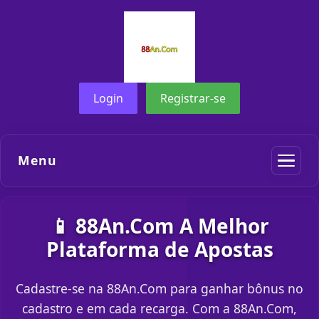
Login
Registrar-se
Menu
📱 88An.Com A Melhor
Plataforma de Apostas
Cadastre-se na 88An.Com para ganhar bônus no
cadastro e em cada recarga. Com a 88An.Com,