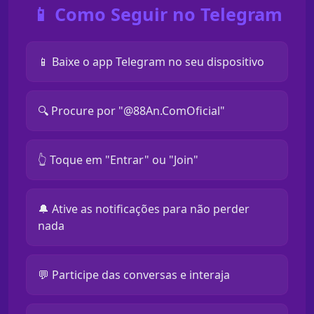
📱 Como Seguir no Telegram
📱 Baixe o app Telegram no seu dispositivo
🔍 Procure por "@88An.ComOficial"
👆 Toque em "Entrar" ou "Join"
🔔 Ative as notificações para não perder
nada
💬 Participe das conversas e interaja