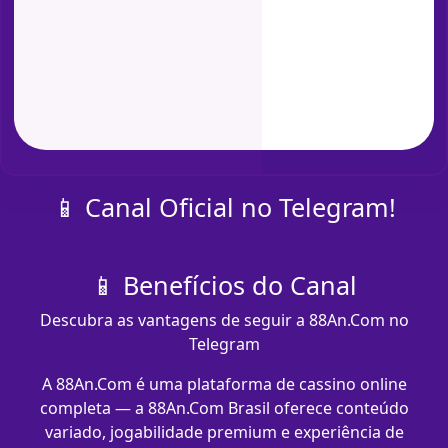
📱 Canal Oficial no Telegram!
📱 Benefícios do Canal
Descubra as vantagens de seguir a 88An.Com no
Telegram
A 88An.Com é uma plataforma de cassino online
completa — a 88An.Com Brasil oferece conteúdo
variado, jogabilidade premium e experiência de