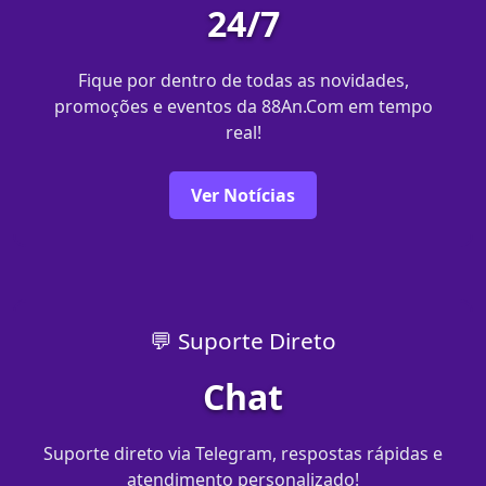
24/7
Fique por dentro de todas as novidades,
promoções e eventos da 88An.Com em tempo
real!
Ver Notícias
💬 Suporte Direto
Chat
Suporte direto via Telegram, respostas rápidas e
atendimento personalizado!