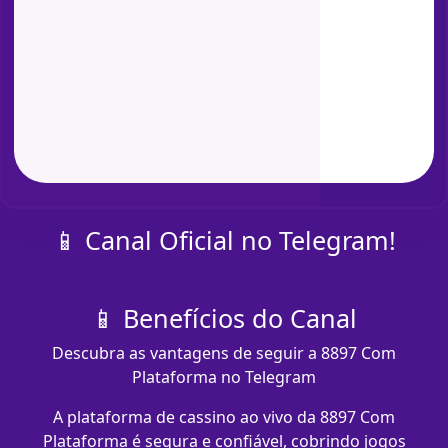
📱 Canal Oficial no Telegram!
📱 Benefícios do Canal
Descubra as vantagens de seguir a 8897 Com
Plataforma no Telegram
A plataforma de cassino ao vivo da 8897 Com
Plataforma é segura e confiável, cobrindo jogos