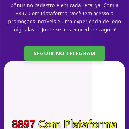
bônus no cadastro e em cada recarga. Com a
8897 Com Plataforma, você tem acesso a
promoções incríveis e uma experiência de jogo
inigualável. Junte-se aos vencedores agora!
SEGUIR NO TELEGRAM