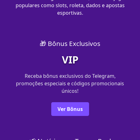
populares como slots, roleta, dados e apostas
esportivas.
🎁 Bônus Exclusivos
VIP
Receba bônus exclusivos do Telegram,
promoções especiais e códigos promocionais
únicos!
Ver Bônus