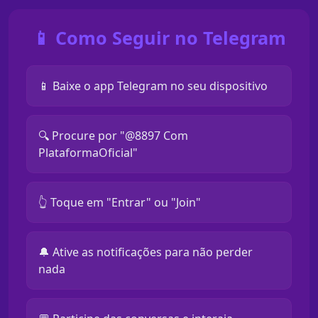
📱 Como Seguir no Telegram
📱 Baixe o app Telegram no seu dispositivo
🔍 Procure por "@8897 Com
PlataformaOficial"
👆 Toque em "Entrar" ou "Join"
🔔 Ative as notificações para não perder
nada