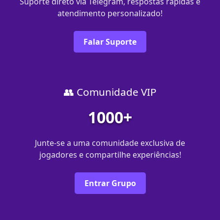
Suporte direto via Telegram, respostas rápidas e
atendimento personalizado!
Falar Suporte
👥 Comunidade VIP
1000+
Junte-se a uma comunidade exclusiva de
jogadores e compartilhe experiências!
Entrar Grupo