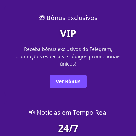
🎁 Bônus Exclusivos
VIP
Receba bônus exclusivos do Telegram,
promoções especiais e códigos promocionais
únicos!
Ver Bônus
📢 Notícias em Tempo Real
24/7