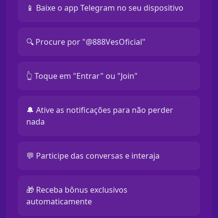
📱 Baixe o app Telegram no seu dispositivo
🔍 Procure por "@888VesOficial"
👆 Toque em "Entrar" ou "Join"
🔔 Ative as notificações para não perder
nada
💬 Participe das conversas e interaja
🎁 Receba bônus exclusivos
automaticamente