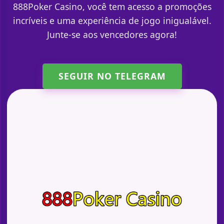
888Poker Casino, você tem acesso a promoções
incríveis e uma experiência de jogo inigualável.
Junte-se aos vencedores agora!
SEGUIR NO TELEGRAM