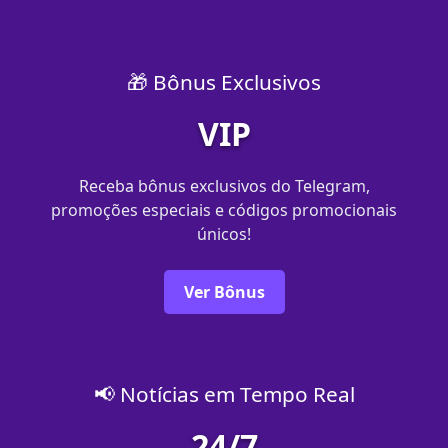
🎁 Bônus Exclusivos
VIP
Receba bônus exclusivos do Telegram,
promoções especiais e códigos promocionais
únicos!
Ver Bônus
📢 Notícias em Tempo Real
24/7