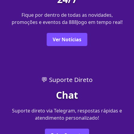
Fique por dentro de todas as novidades,
promoções e eventos da 888Jogo em tempo real!
Ver Notícias
💬 Suporte Direto
Chat
Suporte direto via Telegram, respostas rápidas e
atendimento personalizado!