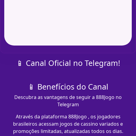
📱 Canal Oficial no Telegram!
📱 Benefícios do Canal
Descubra as vantagens de seguir a 888Jogo no
Telegram
Através da plataforma 888Jogo , os jogadores
brasileiros acessam jogos de cassino variados e
promoções limitadas, atualizadas todos os dias.