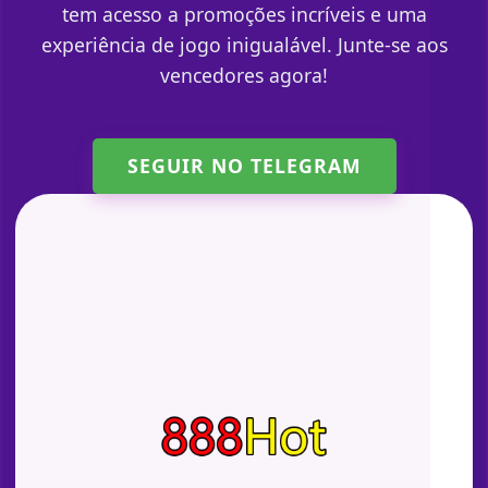
tem acesso a promoções incríveis e uma
experiência de jogo inigualável. Junte-se aos
vencedores agora!
SEGUIR NO TELEGRAM