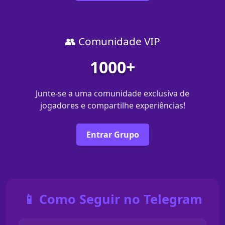
👥 Comunidade VIP
1000+
Junte-se a uma comunidade exclusiva de
jogadores e compartilhe experiências!
Entrar Grupo
📱 Como Seguir no Telegram