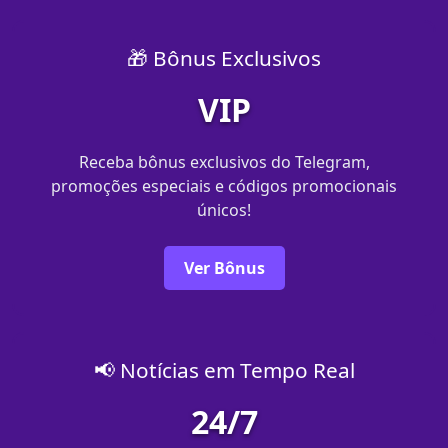
🎁 Bônus Exclusivos
VIP
Receba bônus exclusivos do Telegram,
promoções especiais e códigos promocionais
únicos!
Ver Bônus
📢 Notícias em Tempo Real
24/7