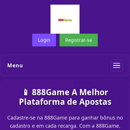
Login
Registrar-se
Menu
📱 888Game A Melhor
Plataforma de Apostas
Cadastre-se na 888Game para ganhar bônus no
cadastro e em cada recarga. Com a 888Game,