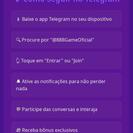
📱 Baixe o app Telegram no seu dispositivo
🔍 Procure por "@888GameOficial"
👆 Toque em "Entrar" ou "Join"
🔔 Ative as notificações para não perder
nada
💬 Participe das conversas e interaja
🎁 Receba bônus exclusivos