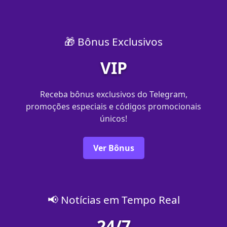
🎁 Bônus Exclusivos
VIP
Receba bônus exclusivos do Telegram,
promoções especiais e códigos promocionais
únicos!
Ver Bônus
📢 Notícias em Tempo Real
24/7