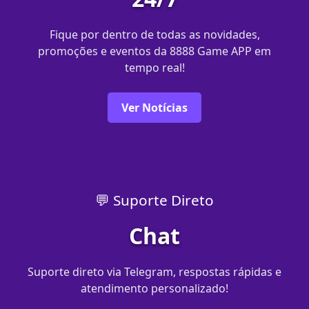
Fique por dentro de todas as novidades,
promoções e eventos da 8888 Game APP em
tempo real!
Ver Notícias
💬 Suporte Direto
Chat
Suporte direto via Telegram, respostas rápidas e
atendimento personalizado!