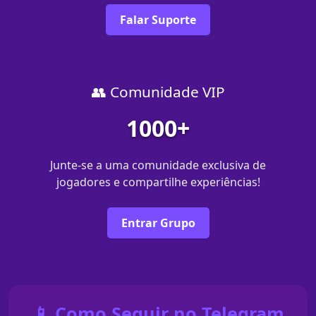
Falar Suporte
👥 Comunidade VIP
1000+
Junte-se a uma comunidade exclusiva de
jogadores e compartilhe experiências!
Entrar Grupo
📱 Como Seguir no Telegram