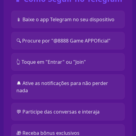
📱 Baixe o app Telegram no seu dispositivo
🔍 Procure por "@8888 Game APPOficial"
👆 Toque em "Entrar" ou "Join"
🔔 Ative as notificações para não perder
nada
💬 Participe das conversas e interaja
🎁 Receba bônus exclusivos