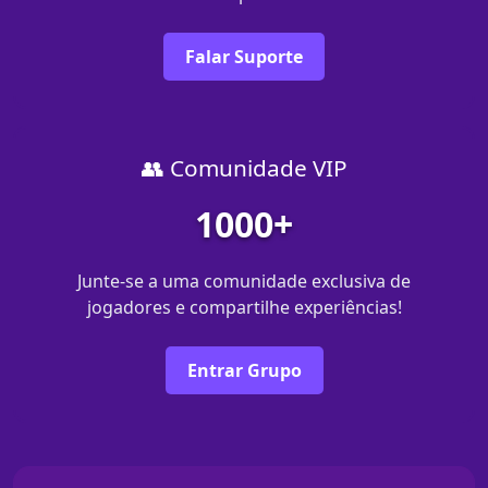
Falar Suporte
👥 Comunidade VIP
1000+
Junte-se a uma comunidade exclusiva de
jogadores e compartilhe experiências!
Entrar Grupo