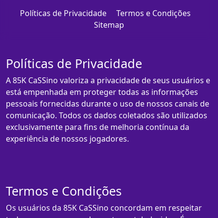
Políticas de Privacidade
Termos e Condições
Sitemap
Políticas de Privacidade
A 85K CaSSino valoriza a privacidade de seus usuários e
está empenhada em proteger todas as informações
pessoais fornecidas durante o uso de nossos canais de
comunicação. Todos os dados coletados são utilizados
exclusivamente para fins de melhoria contínua da
experiência de nossos jogadores.
Termos e Condições
Os usuários da 85K CaSSino concordam em respeitar