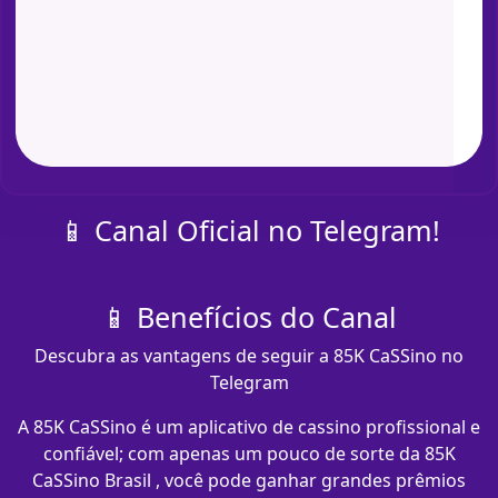
📱 Canal Oficial no Telegram!
📱 Benefícios do Canal
Descubra as vantagens de seguir a 85K CaSSino no
Telegram
A 85K CaSSino é um aplicativo de cassino profissional e
confiável; com apenas um pouco de sorte da 85K
CaSSino Brasil , você pode ganhar grandes prêmios