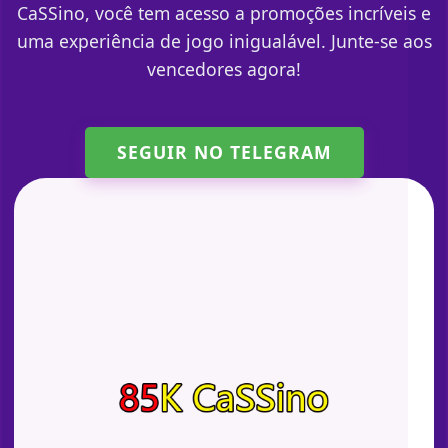
CaSSino, você tem acesso a promoções incríveis e
uma experiência de jogo inigualável. Junte-se aos
vencedores agora!
SEGUIR NO TELEGRAM