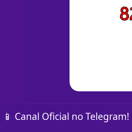
📱 Canal Oficial no Telegram!