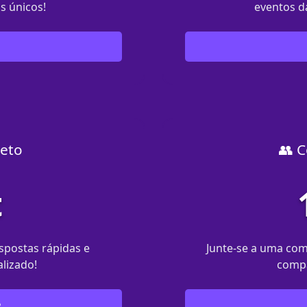
s únicos!
eventos d
reto
👥 
t
espostas rápidas e
Junte-se a uma com
lizado!
compa
e