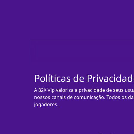
Políticas de Privacida
A 82X Vip valoriza a privacidade de seus u
nossos canais de comunicação. Todos os dad
jogadores.