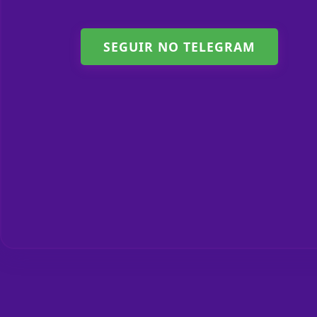
SEGUIR NO TELEGRAM