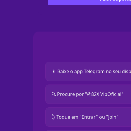
📱 Baixe o app Telegram no seu disp
🔍 Procure por "@82X VipOficial"
👆 Toque em "Entrar" ou "Join"