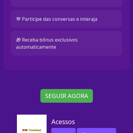
💬 Participe das conversas e interaja
🎁 Receba bônus exclusivos
automaticamente
SEGUIR AGORA
Acessos