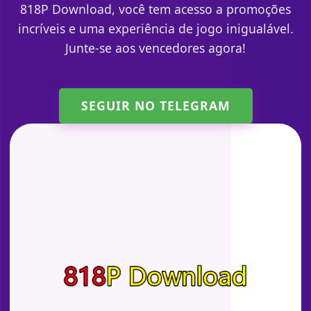
818P Download, você tem acesso a promoções
incríveis e uma experiência de jogo inigualável.
Junte-se aos vencedores agora!
SEGUIR NO TELEGRAM