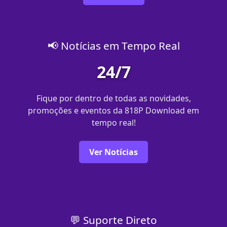
📢 Notícias em Tempo Real
24/7
Fique por dentro de todas as novidades,
promoções e eventos da 818P Download em
tempo real!
Ver Notícias
💬 Suporte Direto