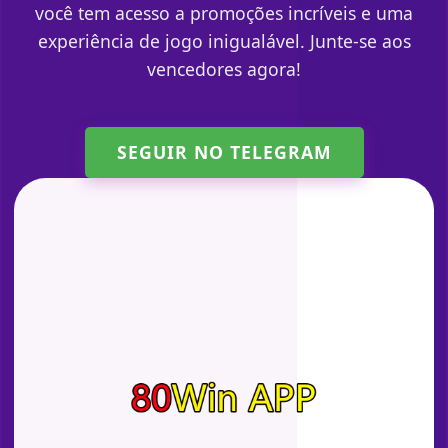
você tem acesso a promoções incríveis e uma
experiência de jogo inigualável. Junte-se aos
vencedores agora!
SEGUIR NO TELEGRAM