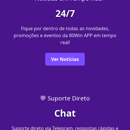
24/7
Fique por dentro de todas as novidades,
promoções e eventos da 80Win APP em tempo
real!
Ver Notícias
💬 Suporte Direto
Chat
Suporte direto via Telegram, respostas rápidas e