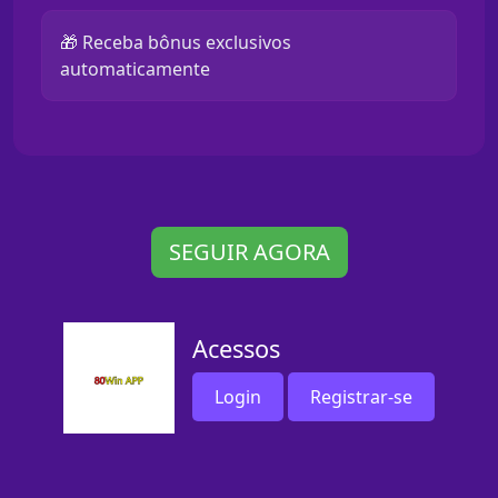
🎁 Receba bônus exclusivos
automaticamente
SEGUIR AGORA
Acessos
Login
Registrar-se