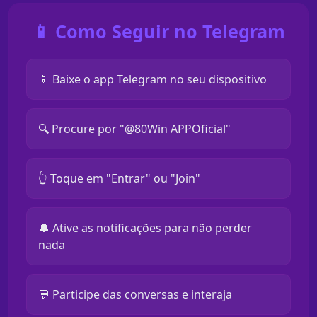
📱 Como Seguir no Telegram
📱 Baixe o app Telegram no seu dispositivo
🔍 Procure por "@80Win APPOficial"
👆 Toque em "Entrar" ou "Join"
🔔 Ative as notificações para não perder
nada
💬 Participe das conversas e interaja