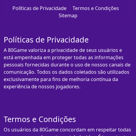
Políticas de Privacidade
Termos e Condições
Sitemap
Políticas de Privacidade
A 80Game valoriza a privacidade de seus usuários e
está empenhada em proteger todas as informações
pessoais fornecidas durante o uso de nossos canais de
comunicação. Todos os dados coletados são utilizados
exclusivamente para fins de melhoria contínua da
experiência de nossos jogadores.
Termos e Condições
Os usuários da 80Game concordam em respeitar todas