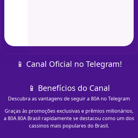
📱 Canal Oficial no Telegram!
📱 Benefícios do Canal
Descubra as vantagens de seguir a 80A no Telegram
Graças às promoções exclusivas e prêmios milionários,
a 80A 80A Brasil rapidamente se destacou como um dos
cassinos mais populares do Brasil.