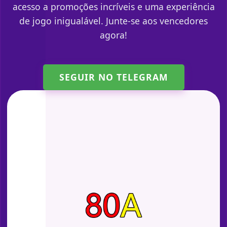
acesso a promoções incríveis e uma experiência
de jogo inigualável. Junte-se aos vencedores
agora!
SEGUIR NO TELEGRAM