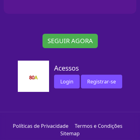
SEGUIR AGORA
Acessos
Login
Registrar-se
Políticas de Privacidade
Termos e Condições
Sitemap