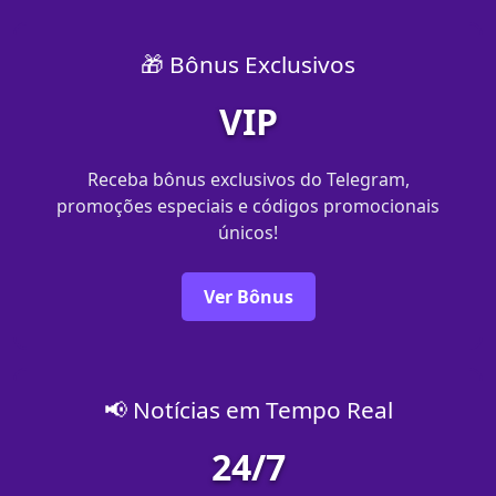
🎁 Bônus Exclusivos
VIP
Receba bônus exclusivos do Telegram,
promoções especiais e códigos promocionais
únicos!
Ver Bônus
📢 Notícias em Tempo Real
24/7