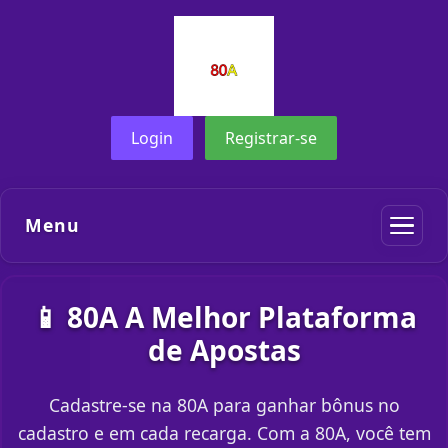
Login
Registrar-se
Menu
📱 80A A Melhor Plataforma
de Apostas
Cadastre-se na 80A para ganhar bônus no
cadastro e em cada recarga. Com a 80A, você tem