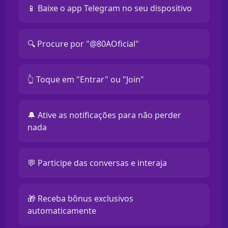
📱 Baixe o app Telegram no seu dispositivo
🔍 Procure por "@80AOficial"
👆 Toque em "Entrar" ou "Join"
🔔 Ative as notificações para não perder
nada
💬 Participe das conversas e interaja
🎁 Receba bônus exclusivos
automaticamente