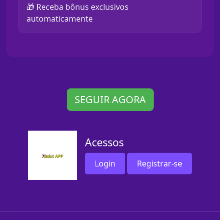
🎁 Receba bônus exclusivos
automaticamente
SEGUIR AGORA
Acessos
Login
Registrar-se