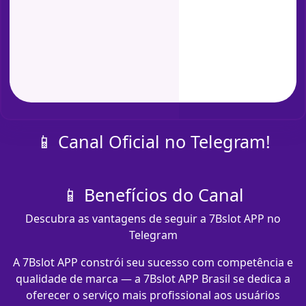
📱 Canal Oficial no Telegram!
📱 Benefícios do Canal
Descubra as vantagens de seguir a 7Bslot APP no
Telegram
A 7Bslot APP constrói seu sucesso com competência e
qualidade de marca — a 7Bslot APP Brasil se dedica a
oferecer o serviço mais profissional aos usuários