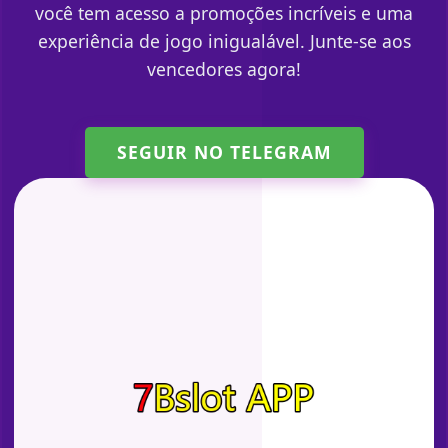
você tem acesso a promoções incríveis e uma
experiência de jogo inigualável. Junte-se aos
vencedores agora!
SEGUIR NO TELEGRAM