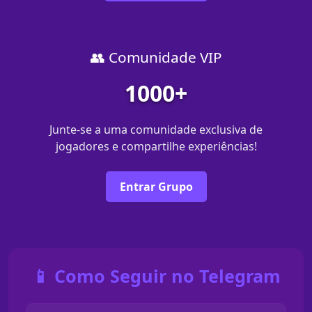
👥 Comunidade VIP
1000+
Junte-se a uma comunidade exclusiva de
jogadores e compartilhe experiências!
Entrar Grupo
📱 Como Seguir no Telegram