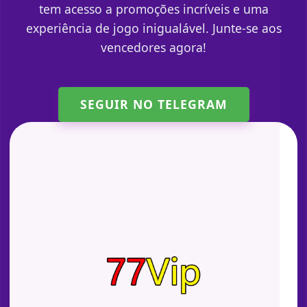
tem acesso a promoções incríveis e uma
experiência de jogo inigualável. Junte-se aos
vencedores agora!
SEGUIR NO TELEGRAM