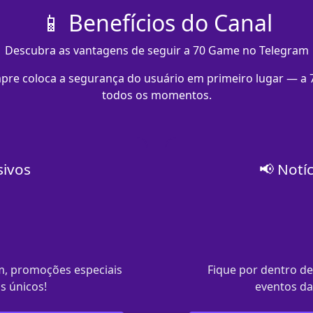
📱 Benefícios do Canal
Descubra as vantagens de seguir a 70 Game no Telegram
empre coloca a segurança do usuário em primeiro lugar — a
todos os momentos.
sivos
📢 Notí
m, promoções especiais
Fique por dentro d
s únicos!
eventos da