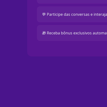
💬 Participe das conversas e interaj
🎁 Receba bônus exclusivos autom