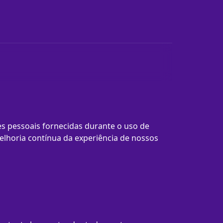
s pessoais fornecidas durante o uso de
elhoria contínua da experiência de nossos