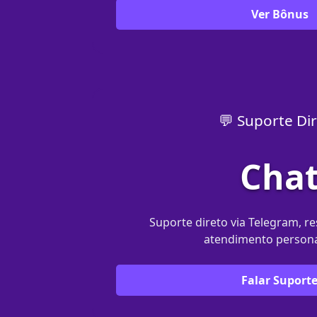
Ver Bônus
💬 Suporte Di
Cha
Suporte direto via Telegram, r
atendimento persona
Falar Suport