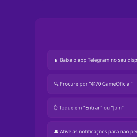
📱 Baixe o app Telegram no seu disp
🔍 Procure por "@70 GameOficial"
👆 Toque em "Entrar" ou "Join"
🔔 Ative as notificações para não p