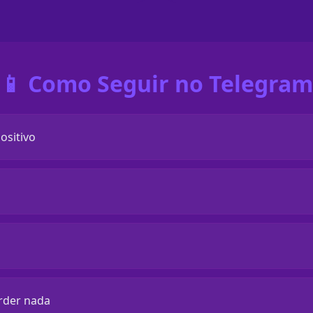
📱 Como Seguir no Telegram
ositivo
erder nada