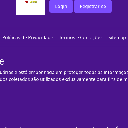
Login
Registrar-se
Políticas de Privacidade
Termos e Condições
Sitemap
de
usuários e está empenhada em proteger todas as informaçõe
os coletados são utilizados exclusivamente para fins de m