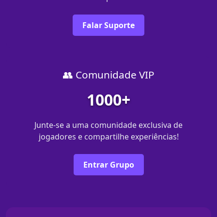
Falar Suporte
👥 Comunidade VIP
1000+
Junte-se a uma comunidade exclusiva de
jogadores e compartilhe experiências!
Entrar Grupo