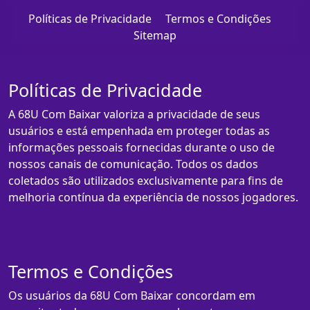
Políticas de Privacidade
Termos e Condições
Sitemap
Políticas de Privacidade
A 68U Com Baixar valoriza a privacidade de seus
usuários e está empenhada em proteger todas as
informações pessoais fornecidas durante o uso de
nossos canais de comunicação. Todos os dados
coletados são utilizados exclusivamente para fins de
melhoria contínua da experiência de nossos jogadores.
Termos e Condições
Os usuários da 68U Com Baixar concordam em