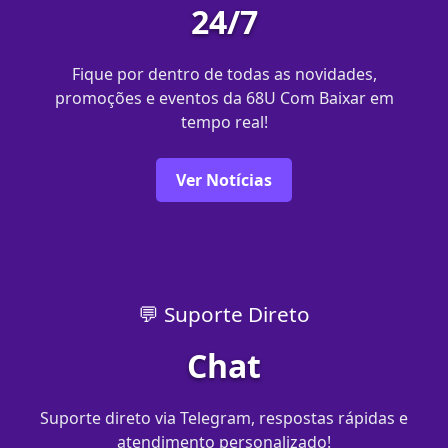
24/7
Fique por dentro de todas as novidades,
promoções e eventos da 68U Com Baixar em
tempo real!
Ver Notícias
💬 Suporte Direto
Chat
Suporte direto via Telegram, respostas rápidas e
atendimento personalizado!