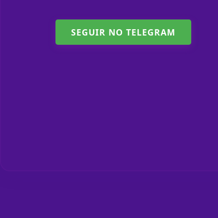
SEGUIR NO TELEGRAM