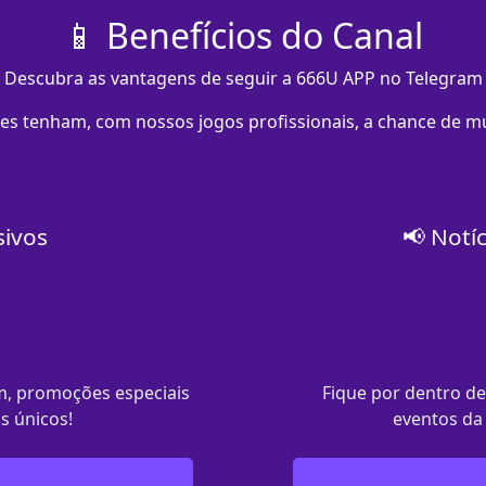
📱 Benefícios do Canal
Descubra as vantagens de seguir a 666U APP no Telegram
s tenham, com nossos jogos profissionais, a chance de mu
sivos
📢 Notí
m, promoções especiais
Fique por dentro d
s únicos!
eventos da