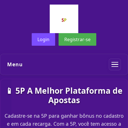
Login
Registrar-se
Menu
📱 5P A Melhor Plataforma de
Apostas
Cadastre-se na 5P para ganhar bônus no cadastro
e em cada recarga. Com a 5P, você tem acesso a