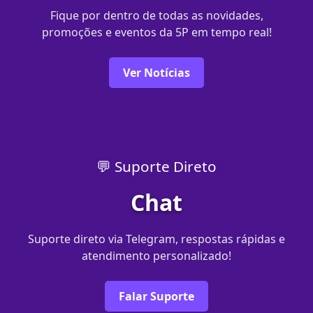
Fique por dentro de todas as novidades,
promoções e eventos da 5P em tempo real!
Ver Notícias
💬 Suporte Direto
Chat
Suporte direto via Telegram, respostas rápidas e
atendimento personalizado!
Falar Suporte