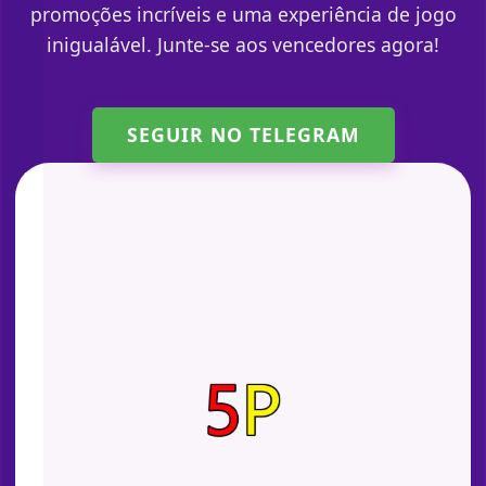
promoções incríveis e uma experiência de jogo
inigualável. Junte-se aos vencedores agora!
SEGUIR NO TELEGRAM