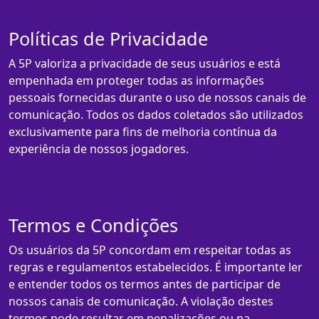
Políticas de Privacidade
A 5P valoriza a privacidade de seus usuários e está
empenhada em proteger todas as informações
pessoais fornecidas durante o uso de nossos canais de
comunicação. Todos os dados coletados são utilizados
exclusivamente para fins de melhoria contínua da
experiência de nossos jogadores.
Termos e Condições
Os usuários da 5P concordam em respeitar todas as
regras e regulamentos estabelecidos. É importante ler
e entender todos os termos antes de participar de
nossos canais de comunicação. A violação destes
termos pode resultar em penalizações ou na