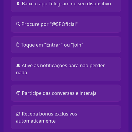
📱 Baixe o app Telegram no seu dispositivo
🔍 Procure por "@5POficial"
👆 Toque em "Entrar" ou "Join"
🔔 Ative as notificações para não perder
nada
💬 Participe das conversas e interaja
🎁 Receba bônus exclusivos
automaticamente