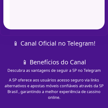
📱 Canal Oficial no Telegram!
📱 Benefícios do Canal
Descubra as vantagens de seguir a 5P no Telegram
A 5P oferece aos usuários acesso seguro via links
alternativos e apostas móveis confiáveis através da 5P
Brasil , garantindo a melhor experiência de cassino
online.