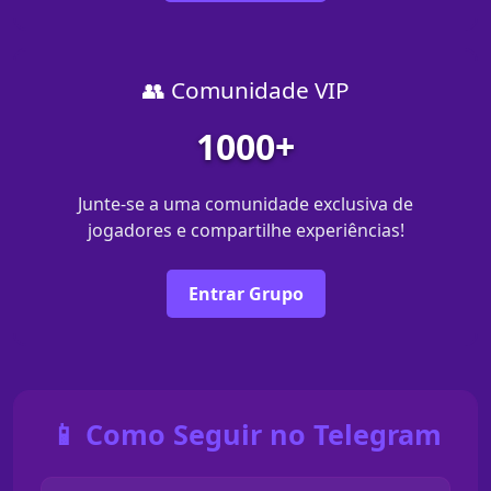
👥 Comunidade VIP
1000+
Junte-se a uma comunidade exclusiva de
jogadores e compartilhe experiências!
Entrar Grupo
📱 Como Seguir no Telegram