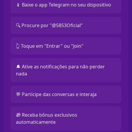
📱 Baixe o app Telegram no seu dispositivo
🔍 Procure por "@5853Oficial"
👆 Toque em "Entrar" ou "Join"
🔔 Ative as notificações para não perder
nada
💬 Participe das conversas e interaja
🎁 Receba bônus exclusivos
automaticamente