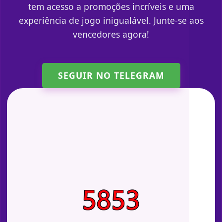
tem acesso a promoções incríveis e uma
experiência de jogo inigualável. Junte-se aos
vencedores agora!
SEGUIR NO TELEGRAM