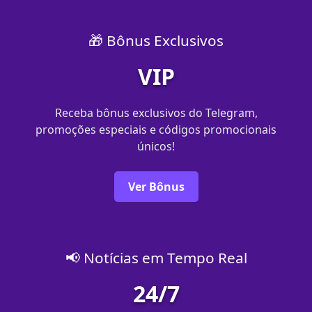
🎁 Bônus Exclusivos
VIP
Receba bônus exclusivos do Telegram,
promoções especiais e códigos promocionais
únicos!
Ver Bônus
📢 Notícias em Tempo Real
24/7