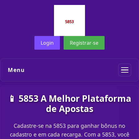
Login
Registrar-se
Menu
📱 5853 A Melhor Plataforma
de Apostas
Cadastre-se na 5853 para ganhar bônus no
cadastro e em cada recarga. Com a 5853, você