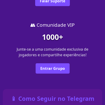
Falar Suporte
👥 Comunidade VIP
1000+
Junte-se a uma comunidade exclusiva de
jogadores e compartilhe experiências!
Entrar Grupo
📱 Como Seguir no Telegram