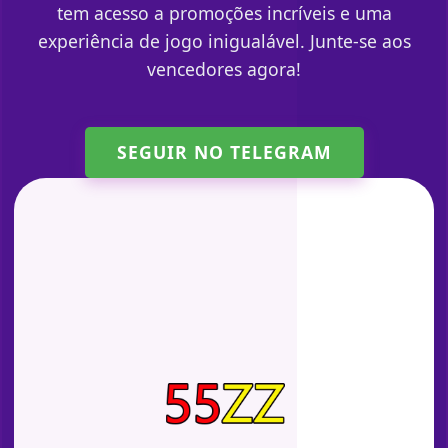
tem acesso a promoções incríveis e uma
experiência de jogo inigualável. Junte-se aos
vencedores agora!
SEGUIR NO TELEGRAM