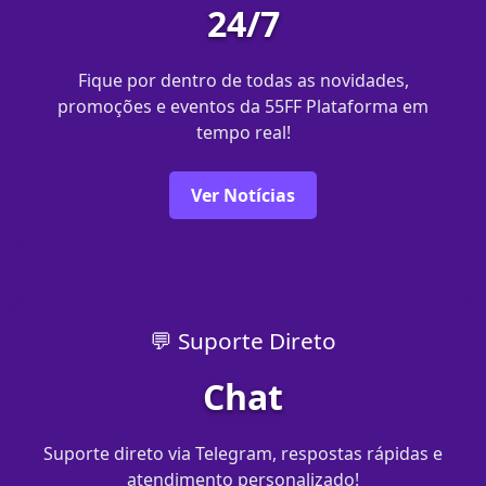
24/7
Fique por dentro de todas as novidades,
promoções e eventos da 55FF Plataforma em
tempo real!
Ver Notícias
💬 Suporte Direto
Chat
Suporte direto via Telegram, respostas rápidas e
atendimento personalizado!