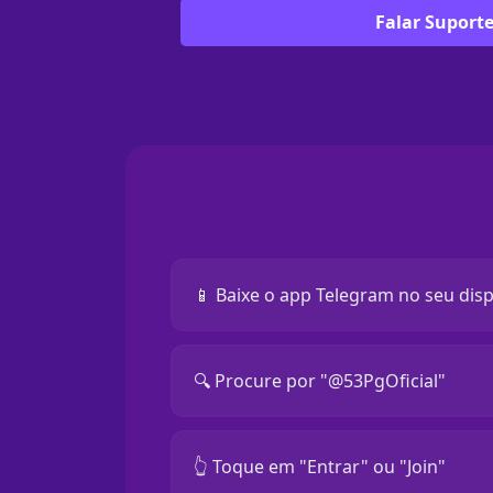
Falar Suport
📱 Baixe o app Telegram no seu disp
🔍 Procure por "@53PgOficial"
👆 Toque em "Entrar" ou "Join"