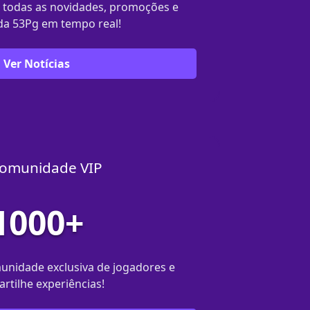
e todas as novidades, promoções e
da 53Pg em tempo real!
Ver Notícias
Comunidade VIP
1000+
unidade exclusiva de jogadores e
rtilhe experiências!