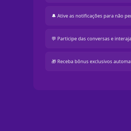
🔔 Ative as notificações para não p
💬 Participe das conversas e interaj
🎁 Receba bônus exclusivos autom