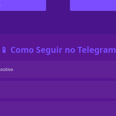
e
📱 Como Seguir no Telegram
ositivo