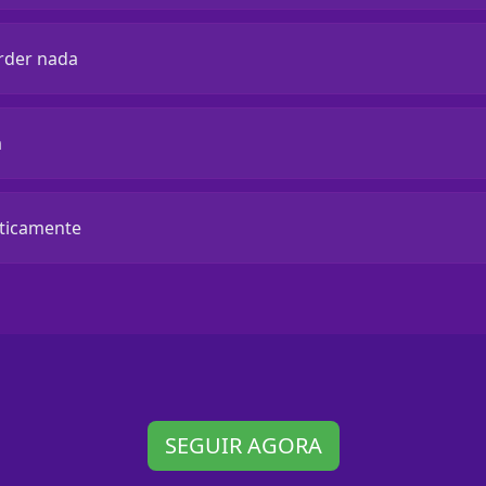
erder nada
a
aticamente
SEGUIR AGORA