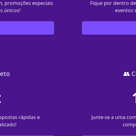
m, promoções especiais
Fique por dentro d
s únicos!
eventos 
reto
👥 
t
espostas rápidas e
Junte-se a uma com
lizado!
compa