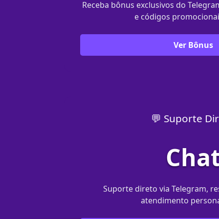
Receba bônus exclusivos do Telegra
e códigos promocionai
Ver Bônus
💬 Suporte Di
Cha
Suporte direto via Telegram, r
atendimento persona