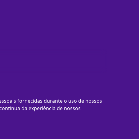
essoais fornecidas durante o uso de nossos
 contínua da experiência de nossos