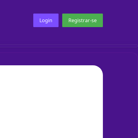
Login
Registrar-se