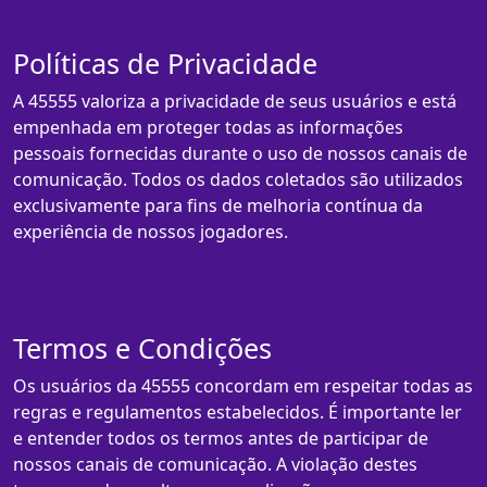
Políticas de Privacidade
A 45555 valoriza a privacidade de seus usuários e está
empenhada em proteger todas as informações
pessoais fornecidas durante o uso de nossos canais de
comunicação. Todos os dados coletados são utilizados
exclusivamente para fins de melhoria contínua da
experiência de nossos jogadores.
Termos e Condições
Os usuários da 45555 concordam em respeitar todas as
regras e regulamentos estabelecidos. É importante ler
e entender todos os termos antes de participar de
nossos canais de comunicação. A violação destes