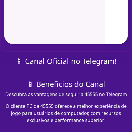
📱 Canal Oficial no Telegram!
📱 Benefícios do Canal
Descubra as vantagens de seguir a 45555 no Telegram
O cliente PC da 45555 oferece a melhor experiência de
jogo para usuários de computador, com recursos
exclusivos e performance superior: