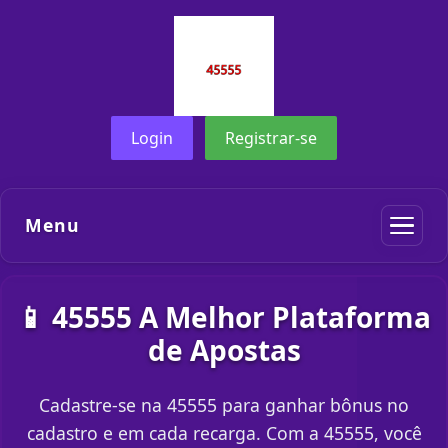
Login
Registrar-se
Menu
📱 45555 A Melhor Plataforma
de Apostas
Cadastre-se na 45555 para ganhar bônus no
cadastro e em cada recarga. Com a 45555, você