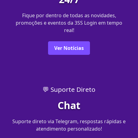
Fique por dentro de todas as novidades,
promoções e eventos da 3SS Login em tempo
real!
Ver Notícias
💬 Suporte Direto
Chat
Suporte direto via Telegram, respostas rápidas e
atendimento personalizado!