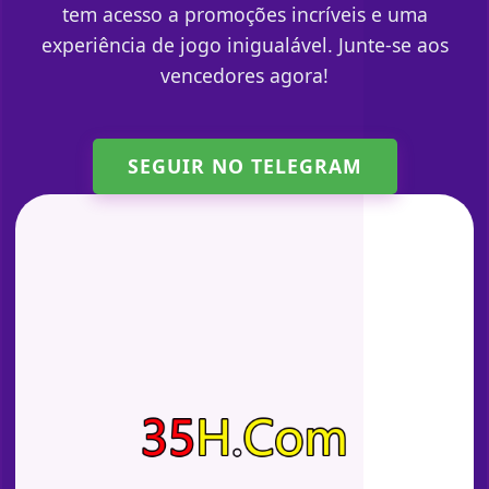
tem acesso a promoções incríveis e uma
experiência de jogo inigualável. Junte-se aos
vencedores agora!
SEGUIR NO TELEGRAM