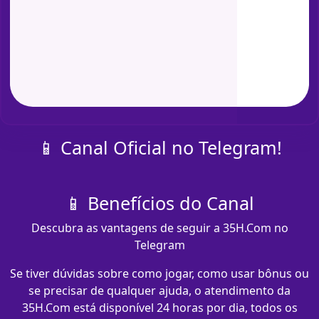
📱 Canal Oficial no Telegram!
📱 Benefícios do Canal
Descubra as vantagens de seguir a 35H.Com no
Telegram
Se tiver dúvidas sobre como jogar, como usar bônus ou
se precisar de qualquer ajuda, o atendimento da
35H.Com está disponível 24 horas por dia, todos os