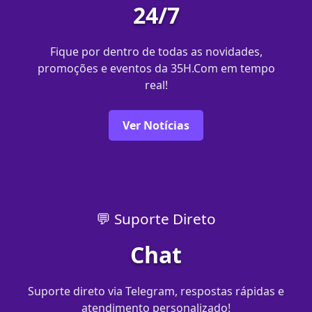
24/7
Fique por dentro de todas as novidades,
promoções e eventos da 35H.Com em tempo
real!
Ver Notícias
💬 Suporte Direto
Chat
Suporte direto via Telegram, respostas rápidas e
atendimento personalizado!