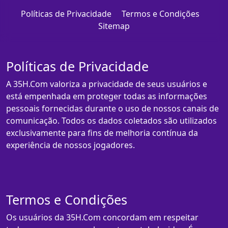
Políticas de Privacidade
Termos e Condições
Sitemap
Políticas de Privacidade
A 35H.Com valoriza a privacidade de seus usuários e
está empenhada em proteger todas as informações
pessoais fornecidas durante o uso de nossos canais de
comunicação. Todos os dados coletados são utilizados
exclusivamente para fins de melhoria contínua da
experiência de nossos jogadores.
Termos e Condições
Os usuários da 35H.Com concordam em respeitar