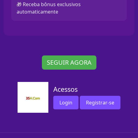
🎁 Receba bônus exclusivos
automaticamente
SEGUIR AGORA
Acessos
Login
Registrar-se