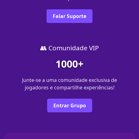
Falar Suporte
👥 Comunidade VIP
1000+
Junte-se a uma comunidade exclusiva de
jogadores e compartilhe experiências!
Entrar Grupo