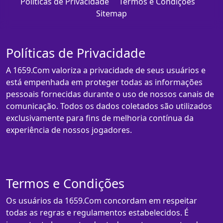
Políticas de Privacidade
Termos e Condições
Sitemap
Políticas de Privacidade
A 1659.Com valoriza a privacidade de seus usuários e
está empenhada em proteger todas as informações
pessoais fornecidas durante o uso de nossos canais de
comunicação. Todos os dados coletados são utilizados
exclusivamente para fins de melhoria contínua da
experiência de nossos jogadores.
Termos e Condições
Os usuários da 1659.Com concordam em respeitar
todas as regras e regulamentos estabelecidos. É