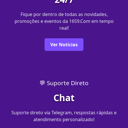
Fique por dentro de todas as novidades,
promoções e eventos da 1659.Com em tempo
real!
Ver Notícias
💬 Suporte Direto
Chat
Suporte direto via Telegram, respostas rápidas e
atendimento personalizado!