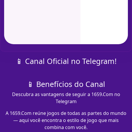
📱 Canal Oficial no Telegram!
📱 Benefícios do Canal
Descubra as vantagens de seguir a 1659.Com no
Telegram
A 1659.Com reúne jogos de todas as partes do mundo
— aqui você encontra o estilo de jogo que mais
combina com você.