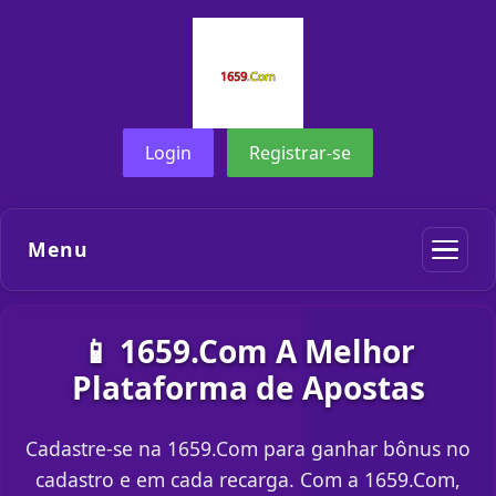
Login
Registrar-se
Menu
📱 1659.Com A Melhor
Plataforma de Apostas
Cadastre-se na 1659.Com para ganhar bônus no
cadastro e em cada recarga. Com a 1659.Com,