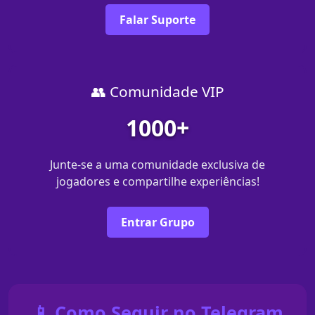
Falar Suporte
👥 Comunidade VIP
1000+
Junte-se a uma comunidade exclusiva de
jogadores e compartilhe experiências!
Entrar Grupo
📱 Como Seguir no Telegram