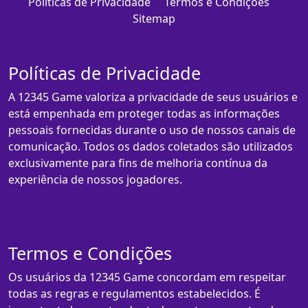
Políticas de Privacidade
Termos e Condições
Sitemap
Políticas de Privacidade
A 12345 Game valoriza a privacidade de seus usuários e
está empenhada em proteger todas as informações
pessoais fornecidas durante o uso de nossos canais de
comunicação. Todos os dados coletados são utilizados
exclusivamente para fins de melhoria contínua da
experiência de nossos jogadores.
Termos e Condições
Os usuários da 12345 Game concordam em respeitar
todas as regras e regulamentos estabelecidos. É