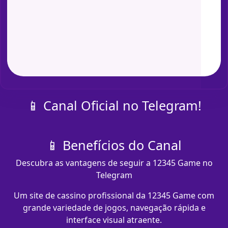
📱 Canal Oficial no Telegram!
📱 Benefícios do Canal
Descubra as vantagens de seguir a 12345 Game no
Telegram
Um site de cassino profissional da 12345 Game com
grande variedade de jogos, navegação rápida e
interface visual atraente.