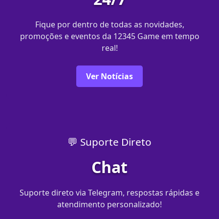
Fique por dentro de todas as novidades,
promoções e eventos da 12345 Game em tempo
real!
Ver Notícias
💬 Suporte Direto
Chat
Suporte direto via Telegram, respostas rápidas e
atendimento personalizado!